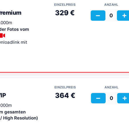
EINZELPREIS
ANZAHL
329 €
Premium
0
4.000m
der Fotos vom
nloadlink mit
EINZELPREIS
ANZAHL
364 €
IP
0
4.000m
om gesamten
/ High Resolution)