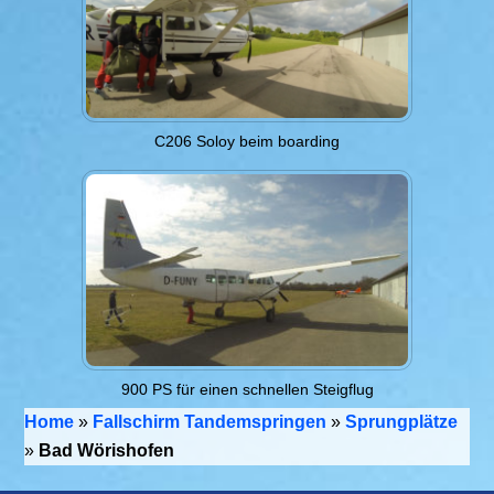
C206 Soloy beim boarding
900 PS für einen schnellen Steigflug
Home
»
Fallschirm Tandemspringen
»
Sprungplätze
»
Bad Wörishofen