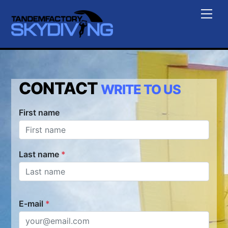
Skip
Me
to
content
CONTACT
WRITE TO US
First name
Last name
*
E-mail
*